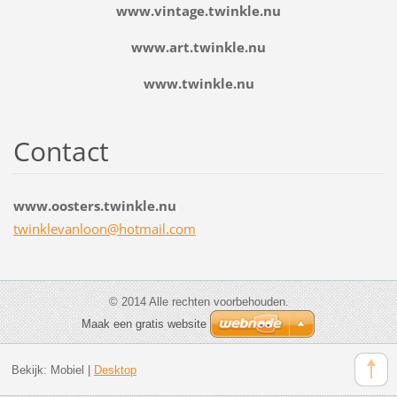
www.vintage.twinkle.nu
www.art.twinkle.nu
www.twinkle.nu
Contact
www.oosters.twinkle.nu
twinklev
anloon@h
otmail.c
om
© 2014 Alle rechten voorbehouden.
Maak een gratis website
Bekijk:
Mobiel
|
Desktop