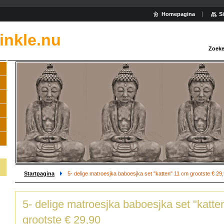
Homepagina
S
inkle.nu
Zoeke
Startpagina
5- delige matroesjka baboesjka set "katten" 11 cm grootste € 29
5- delige matroesjka baboesjka set "katte
grootste € 29,90