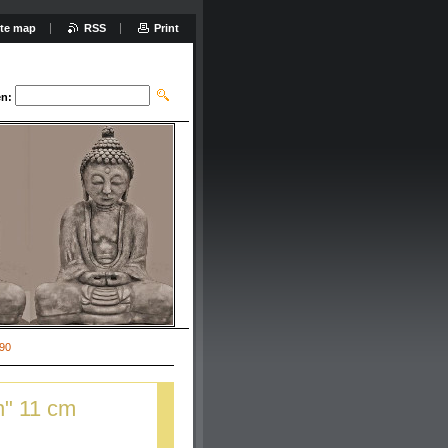
ite map
RSS
Print
n:
,90
n" 11 cm