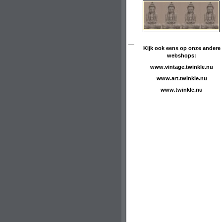
Kijk ook eens op onze andere
webshops:
www.vintage.twinkle.nu
www.art.twinkle.nu
www.twinkle.nu