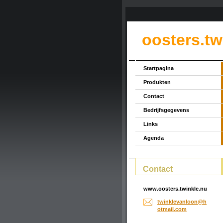
oosters.tw
Startpagina
Produkten
Contact
Bedrijfsgegevens
Links
Agenda
Contact
www.oosters.twinkle.nu
twinklev
anloon@h
otmail.c
om